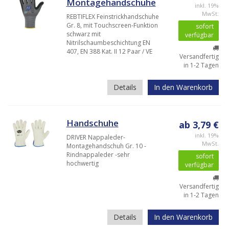
Montagehandschuhe
inkl. 19%
MwSt.
REBTIFLEX Feinstrickhandschuhe
Gr. 8, mit Touchscreen-Funktion
sofort
schwarz mit
verfügbar
Nitrilschaumbeschichtung EN
407, EN 388 Kat. II 12 Paar / VE
Versandfertig
in 1-2 Tagen
Details
In den Warenkorb
Handschuhe
ab 3,79 €
inkl. 19%
DRIVER Nappaleder-
MwSt.
Montagehandschuh Gr. 10 -
Rindnappaleder -sehr
sofort
hochwertig
verfügbar
Versandfertig
in 1-2 Tagen
Details
In den Warenkorb