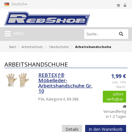
Deutsch
MENU
Start
Arbeitsschutz
Handschuhe
Arbeitshandschuhe
ARBEITSHANDSCHUHE
REBTEXƒ®
1,99 €
Möbelleder-
inkl. 19%
Arbeitshandschuhe Gr.
MwSt.
10
sofort
PSA, Kategorie II, EN 388
verfügbar
Versandfertig
in 1-2 Tagen
Details
In den Warenkorb