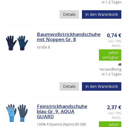
in 1-2 Tagen
Details
In den Warenkorb
Baumwollstrickhandschuhe
0,74 €
mit Noppen Gr. 8
inkl. 19%
MwSt.
Größe 8
sofort
verfügbar
Versandfertig
in 1-2 Tagen
Details
In den Warenkorb
Feinstrickhandschuhe
2,37 €
blau Gr. 9, AQUA
inkl. 19%
GUARD
MwSt.
100% Polyamid (Nylon) EN 388
sofort