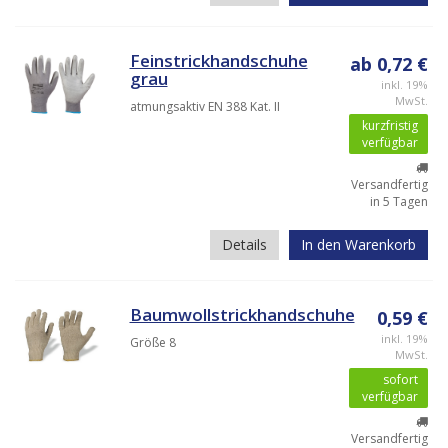
Feinstrickhandschuhe
ab 0,72 €
grau
inkl. 19%
MwSt.
atmungsaktiv EN 388 Kat. II
kurzfristig
verfügbar
Versandfertig
in 5 Tagen
Details
In den Warenkorb
Baumwollstrickhandschuhe
0,59 €
inkl. 19%
Größe 8
MwSt.
sofort
verfügbar
Versandfertig