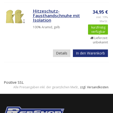
Hitzeschutz-
34,95 €
Fausthandschnuhe mit
inkl. 19%
Isolation
MwSt.
100% Aramid, gelb
kurzfristig
verfügbar
Lieferzeit:
unbekannt
Details
In den Warenkorb
Positive SSL
Alle Preisangaben inkl. der gesetzlichen MwSt.,
zzgl. Versandkosten
.