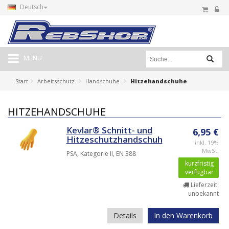
Deutsch
MENU
Start
Arbeitsschutz
Handschuhe
Hitzehandschuhe
HITZEHANDSCHUHE
Kevlar® Schnitt- und
6,95 €
Hitzeschutzhandschuh
inkl. 19%
MwSt.
PSA, Kategorie II, EN 388
kurzfristig
verfügbar
Lieferzeit:
unbekannt
Details
In den Warenkorb