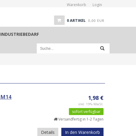
Warenkorb
Login
0
ARTIKEL
0,00
EUR
INDUSTRIEBEDARF
, M14
1,98 €
inkl. 19% MwSt.
sofort verfügbar
Versandfertig in 1-2 Tagen
Details
In den Warenkorb