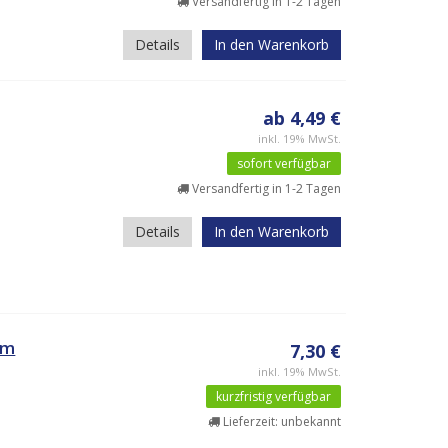
Versandfertig in 1-2 Tagen
Details
In den Warenkorb
ab 4,49 €
inkl. 19% MwSt.
sofort verfügbar
Versandfertig in 1-2 Tagen
Details
In den Warenkorb
5m
7,30 €
inkl. 19% MwSt.
kurzfristig verfügbar
Lieferzeit: unbekannt