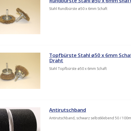
Rundbürste Stahl ø50 x 6mm shaf
Stahl Rundbürste ø50 x 6mm Schaft
Topfbürste Stahl ø50 x 6mm Schaf
Draht
Stahl Topfbürste ø50 x 6mm Schaft
Antirutschband
Antirutschband, schwarz selbstklebend 50 / 10