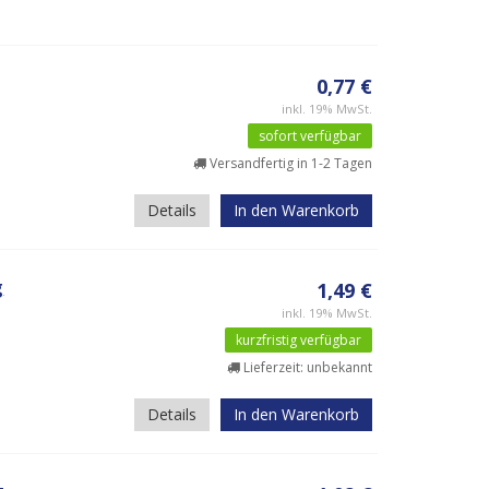
0,77 €
inkl. 19% MwSt.
sofort verfügbar
Versandfertig in 1-2 Tagen
Details
In den Warenkorb
g
1,49 €
inkl. 19% MwSt.
kurzfristig verfügbar
Lieferzeit: unbekannt
Details
In den Warenkorb