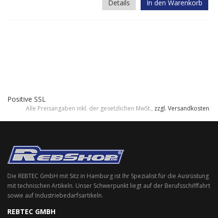
Details
In den Warenkorb
Positive SSL
Alle Preisangaben inkl. der gesetzlichen MwSt.,
zzgl. Versandkosten
.
Die REBTEC GmbH mit Sitz in Hamburg ist Ihr Spezialist für die Ausrüstung
mit technischen Artikeln. Unser Schwerpunkt liegt auf der Berufsschifffahrt
sowie auf Industriebedarfsartikeln.
REBTEC GMBH