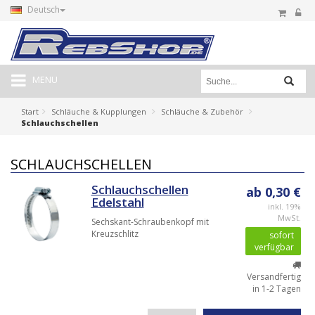
Deutsch
MENU
Start
Schläuche & Kupplungen
Schläuche & Zubehör
Schlauchschellen
SCHLAUCHSCHELLEN
Schlauchschellen
ab 0,30 €
Edelstahl
inkl. 19%
MwSt.
Sechskant-Schraubenkopf mit
Kreuzschlitz
sofort
verfügbar
Versandfertig
in 1-2 Tagen